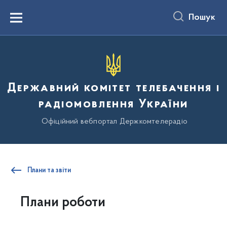
до
основного
Пошук
вмісту
Menu
Державний комітет телебачення і
радіомовлення України
Офіційний вебпортал Держкомтелерадіо
Плани та звіти
Плани роботи