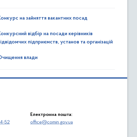
Конкурс на зайняття вакантних посад
Конкурсний відбір на посади керівників
ідвідомчих підприємств, установ та організацій
Очищення влади
Електронна пошта:
64-52
office@comin.gov.ua