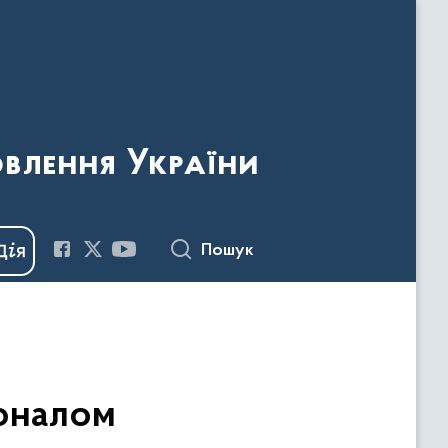
овлення України
Пошук
соналом