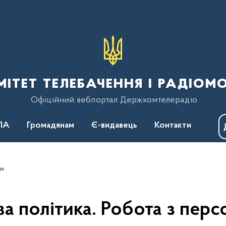
тет телебачення і радіом
Офіційний вебпортал Держкомтелерадіо
ПА
Громадянам
Є-видавець
Контакти
ом
а політика. Робота з пер