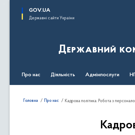
до
основного
GOV.UA
вмісту
Державні сайти України
Державний комі
Про нас
Діяльність
Адмінпослуги
Н
Головна
Про нас
Кадрова політика. Робота з персонал
Кадров