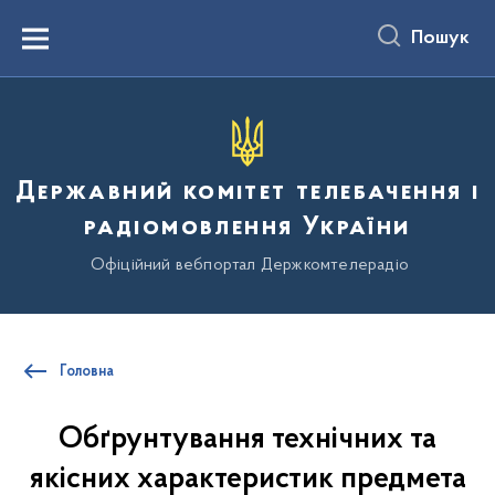
до
основного
Пошук
вмісту
Menu
Державний комітет телебачення і
радіомовлення України
Офіційний вебпортал Держкомтелерадіо
Головна
Обґрунтування технічних та
якісних характеристик предмета