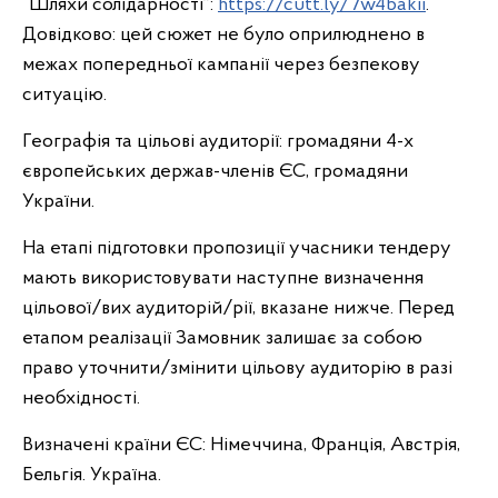
“Шляхи солідарності”:
https://cutt.ly/7w4bakii
.
Довідково: цей сюжет не було оприлюднено в
межах попередньої кампанії через безпекову
ситуацію.
Географія та цільові аудиторії: громадяни 4-х
європейських держав-членів ЄС, громадяни
України.
На етапі підготовки пропозиції учасники тендеру
мають використовувати наступне визначення
цільової/вих аудиторій/рії, вказане нижче. Перед
етапом реалізації Замовник залишає за собою
право уточнити/змінити цільову аудиторію в разі
необхідності.
Визначені країни ЄС: Німеччина, Франція, Австрія,
Бельгія. Україна.