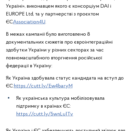
Україні», виконавцем якого є консорціум DAI і
EUROPE Ltd, та у партнерстві з проєктом
ЄС
Association4U
.
В межах кампанії було виготовлено 8
документальних сюжетів про євроінтеграційні
здобутки України у різних секторах за час
повномасштабного вторгнення російської
федерації в Україну:
Як Україна здобувала статус кандидата на вступ до
ЄС:
https://cutt.ly/Ew4baryM
Як українська культура мобілізовувала
підтримку в країнах ЄС:
https://cutt.ly/5wnLu1Tv
Як Україна і ЄС забезпечують доступний зв’язок для