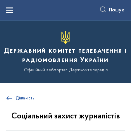
до
основного
Пошук
вмісту
Menu
Державний комітет телебачення і
радіомовлення України
Офіційний вебпортал Держкомтелерадіо
Діяльність
Соціальний захист журналістів