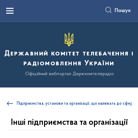
до
основного
Пошук
вмісту
Menu
Державний комітет телебачення і
радіомовлення України
Офіційний вебпортал Держкомтелерадіо
Підприємства, установи та організації, що належать до сфери
Інші підприємства та організації