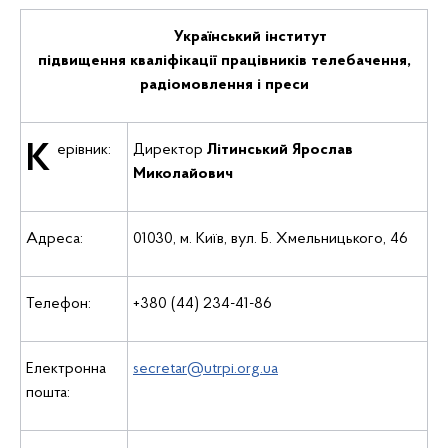
Український інститут
підвищення кваліфікації працівників телебачення,
радіомовлення і преси
Керiвник:
Директор
Літинський
Ярослав
Миколайович
Адреса:
01030, м. Київ, вул. Б. Хмельницького, 46
Телефон:
+380 (44) 234-41-86
Електронна
seсretar@utrpi.org.ua
пошта: