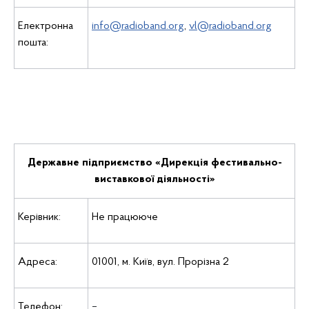
Електронна
info@radioband.org
,
vl@radioband.org
пошта:
Державне підприємство «Дирекція фестивально-
виставкової діяльності»
Керiвник:
Не працююче
Адреса:
01001, м. Київ, вул. Прорізна 2
Телефон:
–