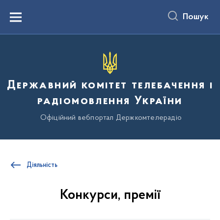
до
основного
Пошук
вмісту
Menu
Державний комітет телебачення і
радіомовлення України
Офіційний вебпортал Держкомтелерадіо
Діяльність
Конкурси, премії