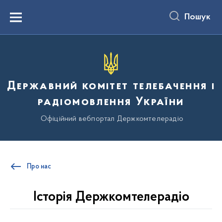
до
основного
Пошук
вмісту
Menu
Державний комітет телебачення і
радіомовлення України
Офіційний вебпортал Держкомтелерадіо
Про нас
Історія Держкомтелерадіо