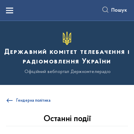
до
основного
Пошук
вмісту
Menu
Державний комітет телебачення і
радіомовлення України
Офіційний вебпортал Держкомтелерадіо
Гендерна політика
Останні події