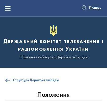
до
основного
Пошук
вмісту
Menu
Державний комітет телебачення і
радіомовлення України
Офіційний вебпортал Держкомтелерадіо
Структура Держкомтелерадіо
Положення