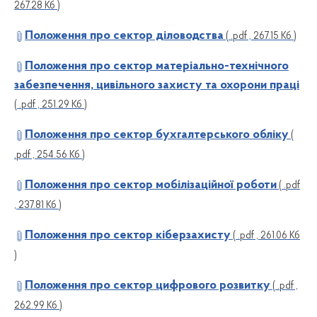
267.28 Кб )
Положення про сектор діловодства
( .pdf , 267.15 Кб )
Положення про сектор матеріально-технічного
забезпечення, цивільного захисту та охорони праці
( .pdf , 251.29 Кб )
Положення про сектор бухгалтерського обліку
(
.pdf , 254.56 Кб )
Положення про сектор мобілізаційної роботи
( .pdf
, 237.81 Кб )
Положення про сектор кіберзахисту
( .pdf , 261.06 Кб
)
Положення про сектор цифрового розвитку
( .pdf ,
262.99 Кб )