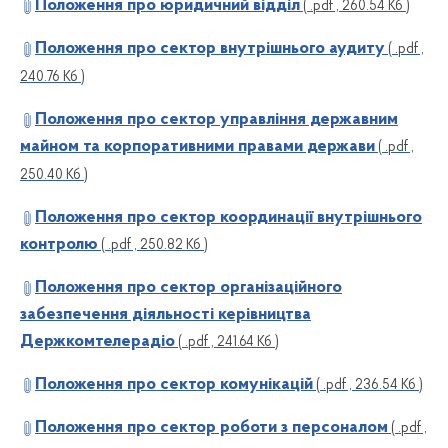
Положення про юридичний відділ
( .pdf , 260.54 Кб )
Положення про сектор внутрішнього аудиту
( .pdf ,
240.76 Кб )
Положення про сектор управління державним
майном та корпоративними правами держави
( .pdf ,
250.40 Кб )
Положення про сектор координації внутрішнього
контролю
( .pdf , 250.82 Кб )
Положення про сектор організаційного
забезпечення діяльності керівництва
Держкомтелерадіо
( .pdf , 241.64 Кб )
Положення про сектор комунікацій
( .pdf , 236.54 Кб )
Положення про сектор роботи з персоналом
( .pdf ,