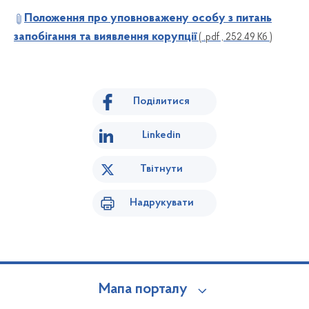
Положення про уповноважену особу з питань
запобігання та виявлення корупції
( .pdf , 252.49 Кб )
Поділитися
Linkedin
Твітнути
Надрукувати
Мапа порталу