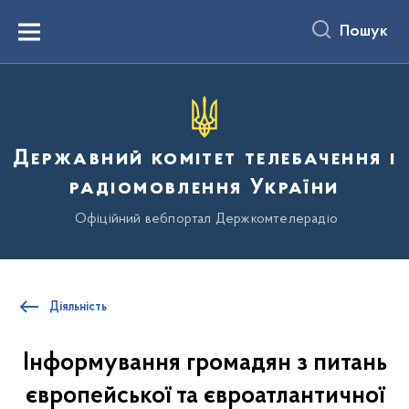
до
основного
Пошук
вмісту
Menu
Державний комітет телебачення і
радіомовлення України
Офіційний вебпортал Держкомтелерадіо
Діяльність
Інформування громадян з питань
європейської та євроатлантичної