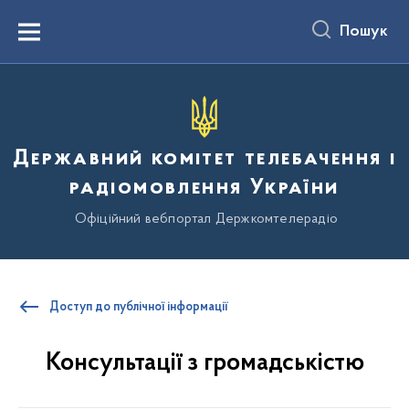
до
основного
Пошук
вмісту
Menu
Державний комітет телебачення і
радіомовлення України
Офіційний вебпортал Держкомтелерадіо
Доступ до публічної інформації
Консультації з громадськістю