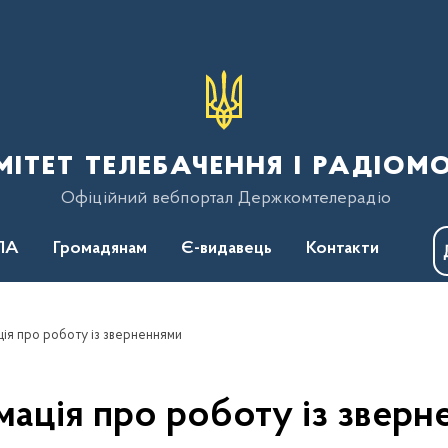
тет телебачення і радіом
Офіційний вебпортал Держкомтелерадіо
ПА
Громадянам
Є-видавець
Контакти
ія про роботу із зверненнями
мація про роботу із зверн