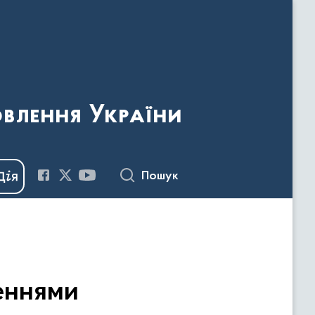
овлення України
Пошук
еннями