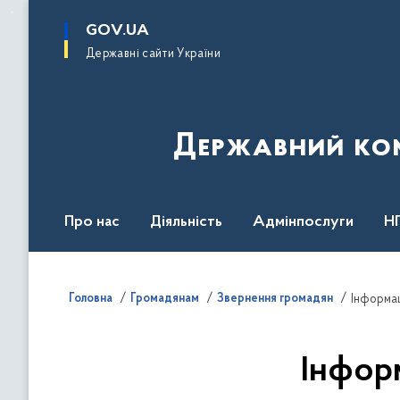
до
основного
GOV.UA
вмісту
Державні сайти України
Державний комі
Про нас
Діяльність
Адмінпослуги
Н
Головна
Громадянам
Звернення громадян
Інформац
Інфор