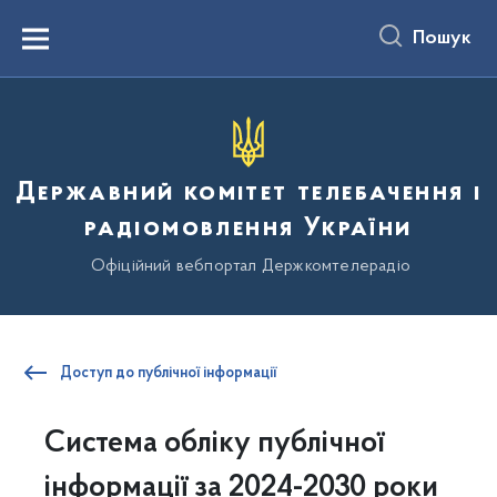
до
основного
Пошук
вмісту
Menu
Державний комітет телебачення і
радіомовлення України
Офіційний вебпортал Держкомтелерадіо
Доступ до публічної інформації
Система обліку публічної
інформації за 2024-2030 роки