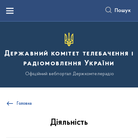
до
основного
Пошук
вмісту
Menu
Державний комітет телебачення і
радіомовлення України
Офіційний вебпортал Держкомтелерадіо
Головна
Діяльність