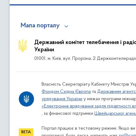
Мапа порталу
Державний комітет телебачення і рад
України
01001, м. Київ, вул. Прорізна, 2 Держкомтелераді
Власність Секретаріату Кабінету Міністрів Ук
Фондом Східна Європа
та
Державним агентс
урядування України
у межах програми міжнар
«Електронне врядування задля підзвітності в
, за фінансової підтримки
Швейцарської агенці
Портал працює в тестовому режимі. Якщо ви
пропозиції, будь ласка, напишіть нам:
pr@comi