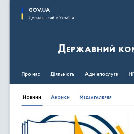
до
основного
GOV.UA
вмісту
Державні сайти України
Державний комі
Про нас
Діяльність
Адмінпослуги
Н
Новини, анонси та медіагалереї
Новини
Анонси
Медіагалерея