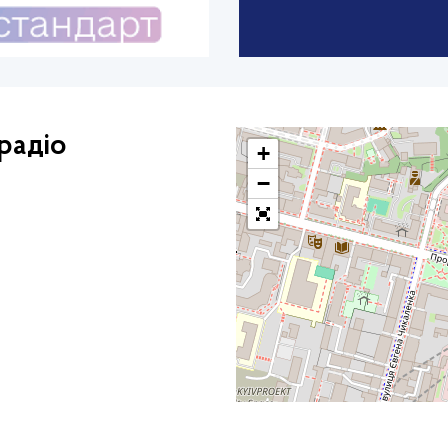
радіо
+
−