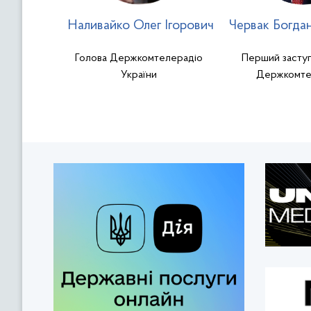
Наливайко Олег Ігорович
Червак Богда
Голова Держкомтелерадіо
Перший заступ
України
Держкомте