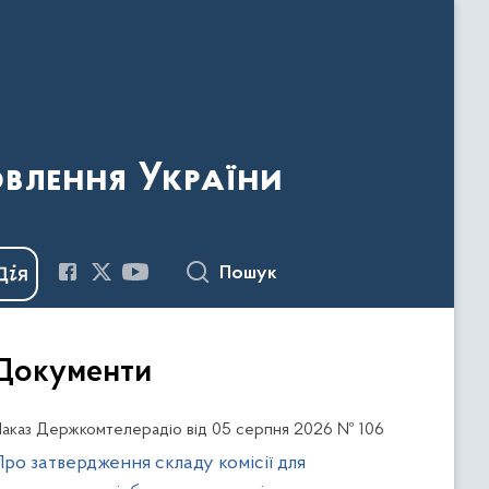
овлення України
Пошук
Документи
аказ Держкомтелерадіо від 05 серпня 2026 № 106
Про затвердження складу комісії для