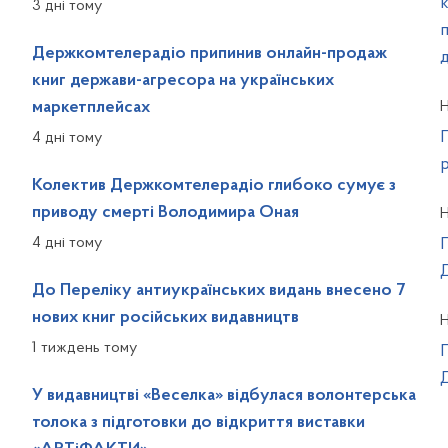
3 дні тому
Держкомтелерадіо припинив онлайн-продаж
книг держави-агресора на українських
маркетплейсах
Н
4 дні тому
Колектив Держкомтелерадіо глибоко сумує з
приводу смерті Володимира Оная
Н
4 дні тому
в
До Переліку антиукраїнських видань внесено 7
нових книг російських видавництв
Н
1 тиждень тому
У видавництві «Веселка» відбулася волонтерська
толока з підготовки до відкриття виставки