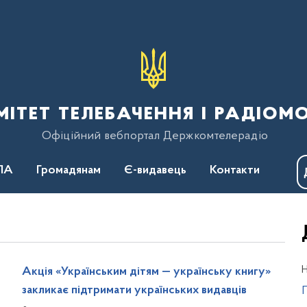
тет телебачення і радіом
Офіційний вебпортал Держкомтелерадіо
ПА
Громадянам
Є-видавець
Контакти
Н
Акція «Українським дітям — українську книгу»
закликає підтримати українських видавців