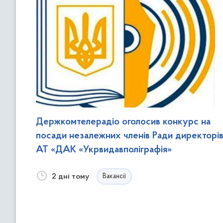
Держкомтелерадіо оголосив конкурс на
посади незалежних членів Ради директорі
АТ «ДАК «Укрвидавполіграфія»
2 дні тому
Вакансії