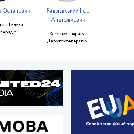
н Остапович
Радзієвський Ігор
Анатолійович
ник Голови
лерадіо
Керівник апарату
Держкомтелерадіо