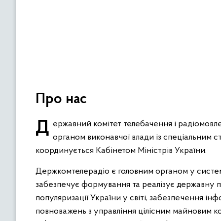
Про нас
Державний комітет телебачення і радіомовлення України (Держкомтелерадіо) є центральним
органом виконавчої влади із спеціальним ст
координується Кабінетом Міністрів України.
Держкомтелерадіо є головним органом у систем
забезпечує формування та реалізує державну п
популяризації України у світі, забезпечення ін
повноважень з управління цілісним майновим к