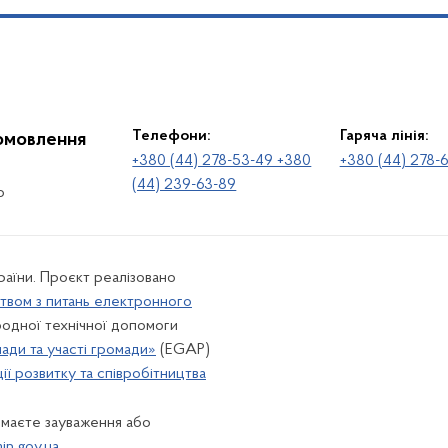
Телефони:
Гаряча лінія:
іомовлення
+380 (44) 278-53-49 +380
+380 (44) 278-
(44) 239-63-89
о
раїни. Проєкт реалізовано
твом з питань електронного
одної технічної допомоги
лади та участі громади»
(EGAP)
ї розвитку та співробітництва
 маєте зауваження або
n.gov.ua