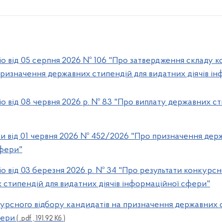
 від 05 серпня 2026 № 106 "Про затвердження складу ко
призначення державних стипендій для видатних діячів і
 від 08 червня 2026 р. № 83 "Про виплату державних с
ни від 01 червня 2026 № 452/2026 "Про призначення дер
сфери"
 від 03 березня 2026 р. № 34 "Про результати конкурсн
стипендій для видатних діячів інформаційної сфери"
нкурсного відбору кандидатів на призначення державних 
фери
( .pdf , 191.92 Кб )