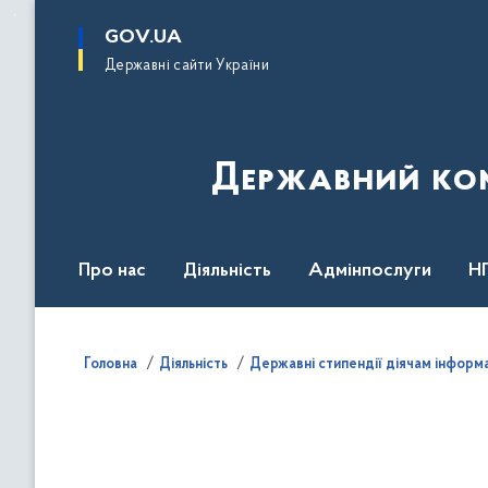
до
основного
GOV.UA
вмісту
Державні сайти України
Державний комі
Про нас
Діяльність
Адмінпослуги
Н
Головна
Діяльність
Державні стипендії діячам інформ