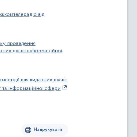
ржкомтелерадіо від
дку проведення
тних діячів інформаційної
ипендії для видатних діячів
ту та інформаційної сфери
Надрукувати