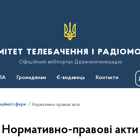
тет телебачення і радіом
Офіційний вебпортал Держкомтелерадіо
ПА
Громадянам
Є-видавець
Контакти
аційної сфери
Нормативно-правові акти
Нормативно-правові акти