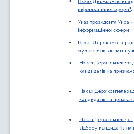
Наказ Держкомтелерадіо
інформаційної сфери";
Указ президента Україн
інформаційної сфери»
;
Наказ Держкомтелерадіо
журналістів, які загину
Наказ Держкомтелерадіо
кандидатів на признач
;
Наказ Держкомтелерадіо
кандидатів на признач
;
Наказ Держкомтелерадіо
відбору кандидатів на