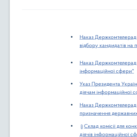
Наказ Держкомтелерадіо
відбору кандидатів на 
Наказ Держкомтелерадіо
інформаційної сфери"
Указ Президента Украї
діячам інформаційної 
Наказ Держкомтелерадіо
призначення державних 
Склад комісії для ко
діячів інформаційної с