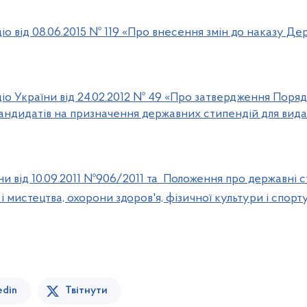
о від 08.06.2015 № 119 «Про внесення змін до наказу Де
о України від 24.02.2012 № 49 «Про затвердження Поря
андидатів на призначення державних стипендій для вида
и від 10.09.2011 №906/2011 та Положення про державні ст
и і мистецтва, охорони здоров'я, фізичної культури і спор
edin
Твітнути