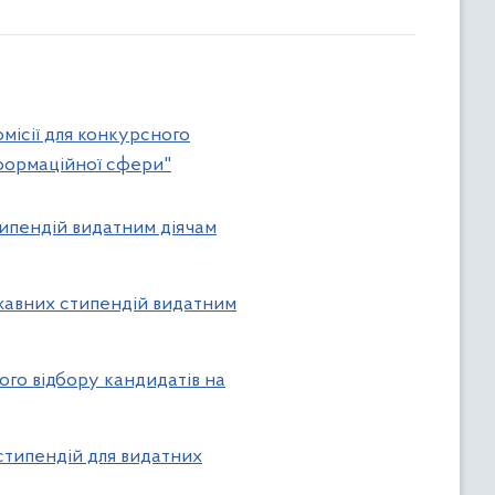
місії для конкурсного
нформаційної сфери"
типендій видатним діячам
жавних стипендій видатним
ого відбору кандидатів на
стипендій для видатних