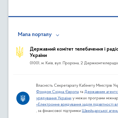
Мапа порталу
Державний комітет телебачення і рад
України
01001, м. Київ, вул. Прорізна, 2 Держкомтелераді
Власність Секретаріату Кабінету Міністрів Ук
Фондом Східна Європа
та
Державним агентс
урядування України
у межах програми міжнар
«Електронне врядування задля підзвітності в
, за фінансової підтримки
Швейцарської агенці