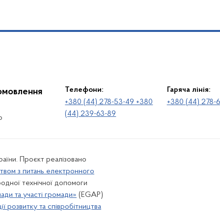
Телефони:
Гаряча лінія:
іомовлення
+380 (44) 278-53-49 +380
+380 (44) 278-
(44) 239-63-89
о
раїни. Проєкт реалізовано
твом з питань електронного
одної технічної допомоги
лади та участі громади»
(EGAP)
ї розвитку та співробітництва