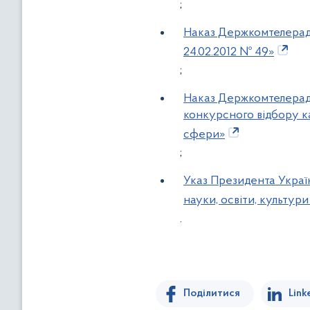
;
Наказ Держкомтелераді
24.02.2012 № 49»
;
Наказ Держкомтелераді
конкурсного відбору к
сфери»
;
Указ Президента Україн
науки, освіти, культур
.
Поділитися
Link