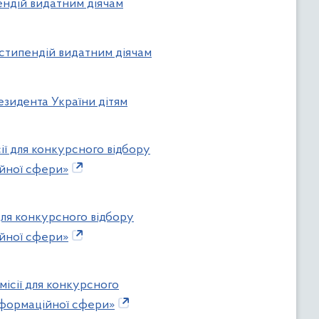
ендій видатним діячам
 стипендій видатним діячам
езидента України дітям
ії для конкурсного відбору
ійної сфери»
для конкурсного відбору
ійної сфери»
місії для конкурсного
інформаційної сфери»