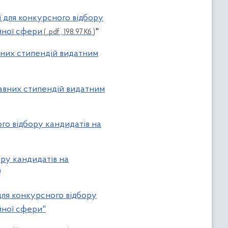
ї для конкурсного відбору
йної сфери
"
( .pdf , 198.97 Кб )
них стипендій видатним
вних стипендій видатним
го відбору кандидатів на
ору кандидатів на
для конкурсного відбору
йної сфери"