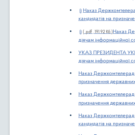
Наказ Держкомтелерад
кандидатів на призначе
Наказ Де
( .pdf , 191.92 Кб )
діячам інформаційної 
УКАЗ ПРЕЗИДЕНТА УКРА
діячам інформаційної 
Наказ Держкомтелерадіо
призначення державних 
Наказ Держкомтелерадіо
призначення державних 
Наказ Держкомтелерадіо
кандидатів на призначе