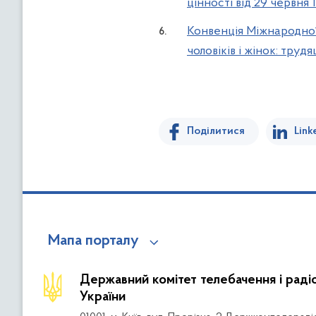
цінності від 29 червня 1
Конвенція Міжнародної 
чоловіків і жінок: труд
Поділитися
Link
Мапа порталу
Державний комітет телебачення і рад
України