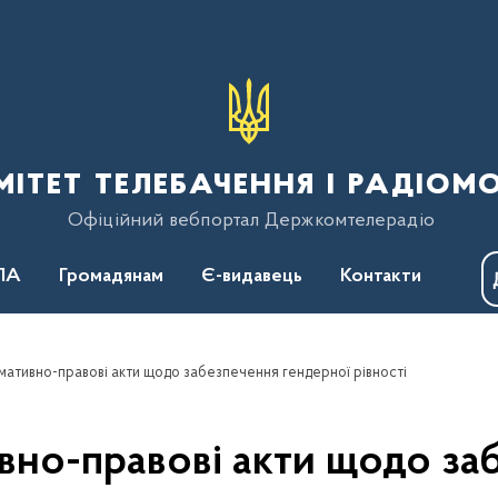
тет телебачення і радіом
Офіційний вебпортал Держкомтелерадіо
ПА
Громадянам
Є-видавець
Контакти
мативно-правові акти щодо забезпечення гендерної рівності
но-правові акти щодо за