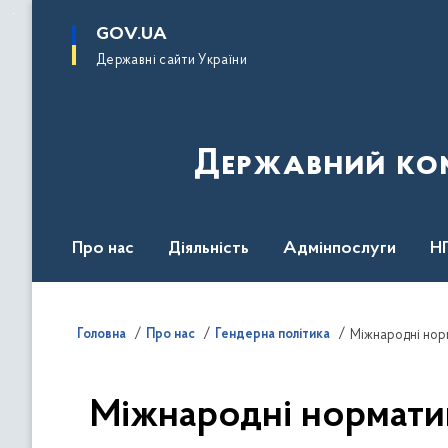
до
основного
GOV.UA
вмісту
Державні сайти України
Державний комі
Про нас
Діяльність
Адмінпослуги
Н
Головна
Про нас
Гендерна політика
Міжнародні нор
Міжнародні норматив