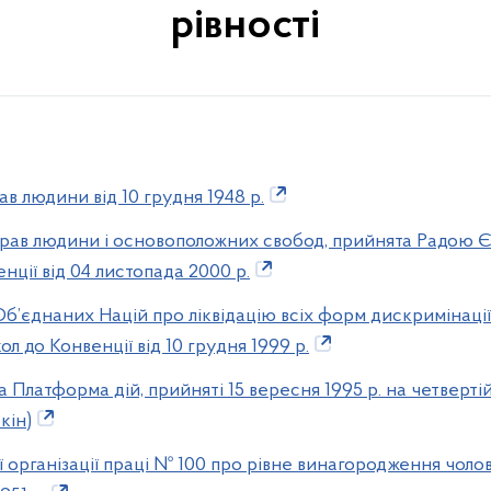
рівності
ав людини від 10 грудня 1948 р.
прав людини і основоположних свобод, прийнята Радою Єв
нції від 04 листопада 2000 р.
Об’єднаних Націй про ліквідацію всіх форм дискримінації 
л до Конвенції від 10 грудня 1999 р.
а Платформа дій, прийняті 15 вересня 1995 р. на четвертій
кін)
організації праці № 100 про рівне винагородження чоловік