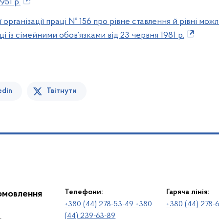
951 р.
організації праці № 156 про рівне ставлення й рівні мож
ящі із сімейними обов’язками від 23 червня 1981 р.
edin
Твітнути
Телефони:
Гаряча лінія:
іомовлення
+380 (44) 278-53-49 +380
+380 (44) 278-
(44) 239-63-89