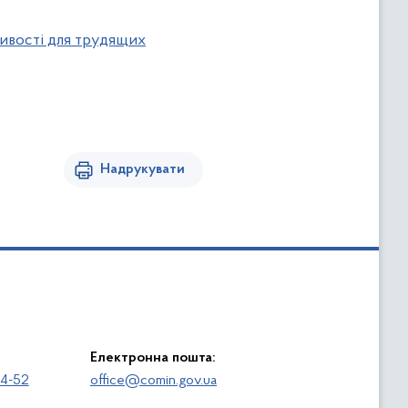
ливості для трудящих
Надрукувати
Електронна пошта:
64-52
office@comin.gov.ua