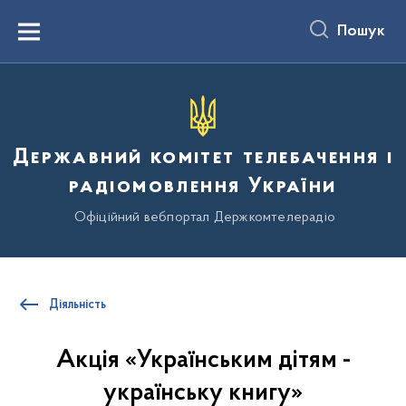
до
основного
Пошук
вмісту
Menu
Державний комітет телебачення і
радіомовлення України
Офіційний вебпортал Держкомтелерадіо
Діяльність
Акція «Українським дітям -
українську книгу»