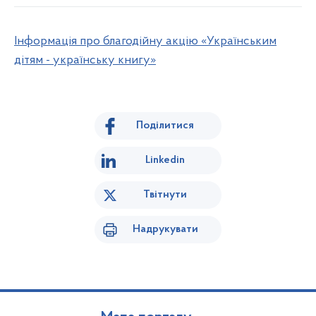
Інформація про благодійну акцію «Українським
дітям - українську книгу»
Поділитися
Linkedin
Твітнути
Надрукувати