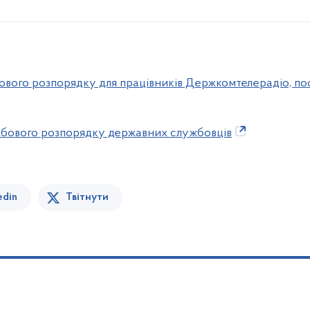
ового розпорядку для працівників Держкомтелерадіо, по
жбового розпорядку державних службовців
edin
Твітнути