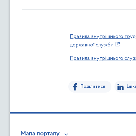
Правила внутрішнього труд
державної служби
Правила внутрішнього слу
Поділитися
Link
Мапа порталу