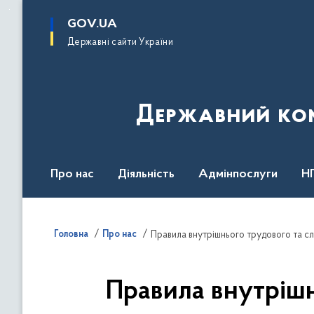
до
основного
GOV.UA
вмісту
Державні сайти України
Державний комі
Про нас
Діяльність
Адмінпослуги
Н
Головна
Про нас
Правила внутрішнього трудового та 
Правила внутріш