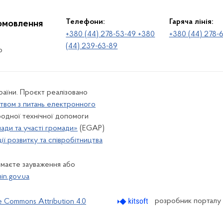
Телефони:
Гаряча лінія:
іомовлення
+380 (44) 278-53-49 +380
+380 (44) 278-
(44) 239-63-89
о
раїни. Проєкт реалізовано
твом з питань електронного
одної технічної допомоги
лади та участі громади»
(EGAP)
ї розвитку та співробітництва
 маєте зауваження або
n.gov.ua
розробник порталу
e Commons Attribution 4.0