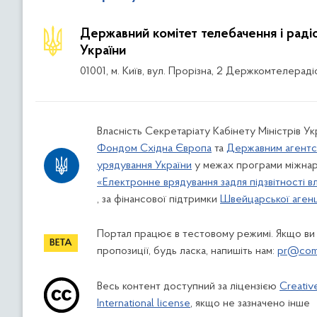
Державний комітет телебачення і рад
України
01001, м. Київ, вул. Прорізна, 2 Держкомтелераді
Власність Секретаріату Кабінету Міністрів Ук
Фондом Східна Європа
та
Державним агентс
урядування України
у межах програми міжнар
«Електронне врядування задля підзвітності в
, за фінансової підтримки
Швейцарської агенці
Портал працює в тестовому режимі. Якщо ви
пропозиції, будь ласка, напишіть нам:
pr@comi
Весь контент доступний за ліцензією
Creativ
International license
, якщо не зазначено інше