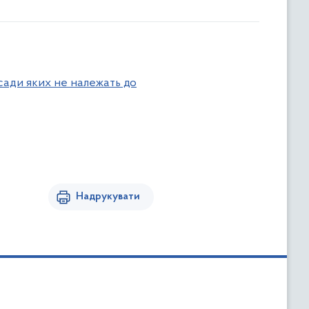
сади яких не належать до
Надрукувати