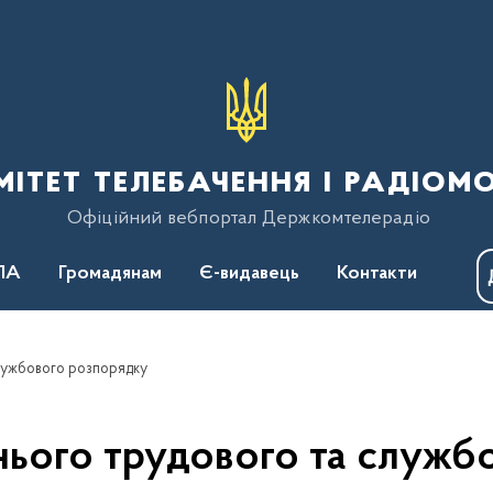
тет телебачення і радіом
Офіційний вебпортал Держкомтелерадіо
ПА
Громадянам
Є-видавець
Контакти
службового розпорядку
нього трудового та служб