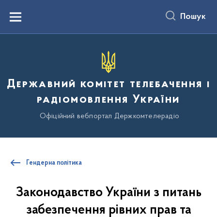
до
основного
Пошук
вмісту
Menu
Державний комітет телебачення і
радіомовлення України
Офіційний вебпортал Держкомтелерадіо
Гендерна політика
Законодавство України з питань
забезпечення рівних прав та