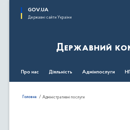
до
основного
GOV.UA
вмісту
Державні сайти України
Державний комі
Про нас
Діяльність
Адмінпослуги
Н
Головна
Адміністративні послуги