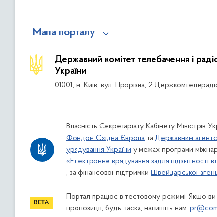
Мапа порталу
Державний комітет телебачення і рад
України
01001, м. Київ, вул. Прорізна, 2 Держкомтелераді
Власність Секретаріату Кабінету Міністрів Ук
Фондом Східна Європа
та
Державним агентс
урядування України
у межах програми міжнар
«Електронне врядування задля підзвітності в
, за фінансової підтримки
Швейцарської агенці
Портал працює в тестовому режимі. Якщо ви
пропозиції, будь ласка, напишіть нам:
pr@comi