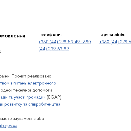
Телефони:
Гаряча лінія:
іомовлення
+380 (44) 278-53-49 +380
+380 (44) 278-
(44) 239-63-89
о
раїни. Проєкт реалізовано
твом з питань електронного
одної технічної допомоги
лади та участі громади»
(EGAP)
ї розвитку та співробітництва
 маєте зауваження або
n.gov.ua