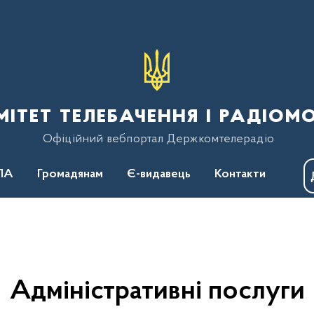
тет телебачення і радіом
Офіційний вебпортал Держкомтелерадіо
ПА
Громадянам
Є-видавець
Контакти
Адміністративні послуги