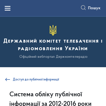
до
основного
Пошук
вмісту
Menu
Державний комітет телебачення і
радіомовлення України
Офіційний вебпортал Держкомтелерадіо
Доступ до публічної інформації
Система обліку публічної
інформації за 2012-2016 роки