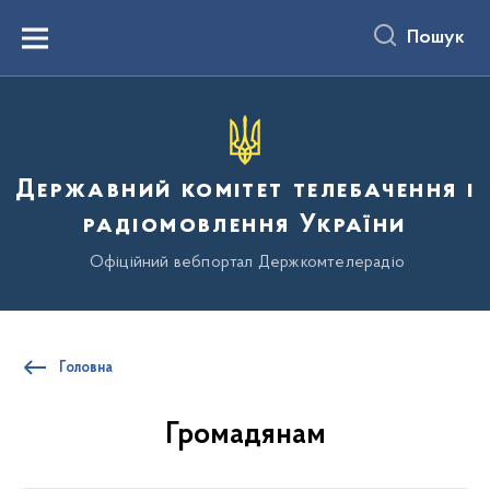
до
основного
Пошук
вмісту
Menu
Державний комітет телебачення і
радіомовлення України
Офіційний вебпортал Держкомтелерадіо
Головна
Громадянам