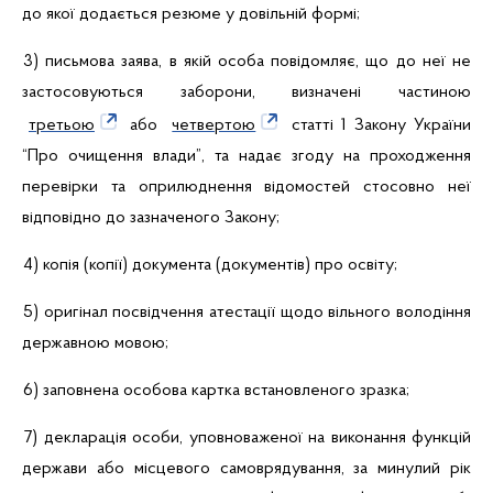
до якої додається резюме у довільній формі;
3) письмова заява, в якій особа повідомляє, що до неї не
застосовуються заборони, визначені частиною
третьою
або
четвертою
статті 1 Закону України
“Про очищення влади”, та надає згоду на проходження
перевірки та оприлюднення відомостей стосовно неї
відповідно до зазначеного Закону;
4) копія (копії) документа (документів) про освіту;
5) оригінал посвідчення атестації щодо вільного володіння
державною мовою;
6) заповнена особова картка встановленого зразка;
7) декларація особи, уповноваженої на виконання функцій
держави або місцевого самоврядування, за минулий рік