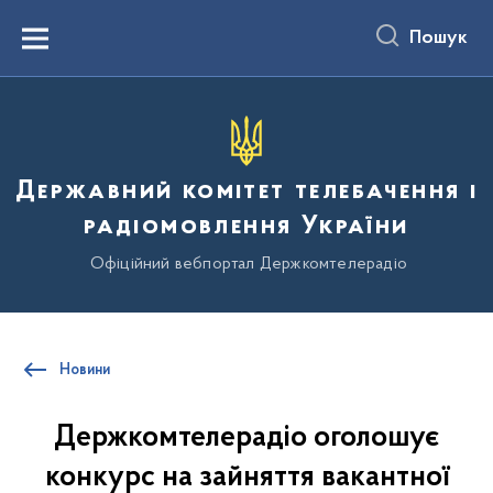
до
основного
Пошук
вмісту
Menu
Державний комітет телебачення і
радіомовлення України
Офіційний вебпортал Держкомтелерадіо
Новини
Держкомтелерадіо оголошує
конкурс на зайняття вакантної