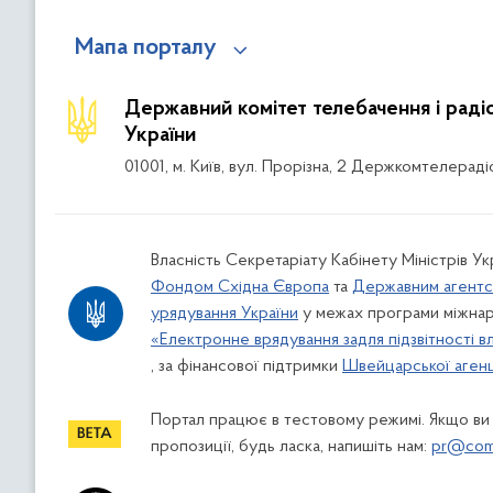
Мапа порталу
Державний комітет телебачення і рад
України
01001, м. Київ, вул. Прорізна, 2 Держкомтелераді
Власність Секретаріату Кабінету Міністрів Ук
Фондом Східна Європа
та
Державним агентс
урядування України
у межах програми міжнар
«Електронне врядування задля підзвітності в
, за фінансової підтримки
Швейцарської агенці
Портал працює в тестовому режимі. Якщо ви
пропозиції, будь ласка, напишіть нам:
pr@comi