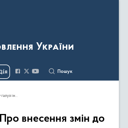
овлення України
Пошук
Наказ Держкомтелерадіо від 31.05.2018 №330 "Про внесення змін до Положення про премію імені Івана Франка у галузі інформаційної діяльності"
Про внесення змін до