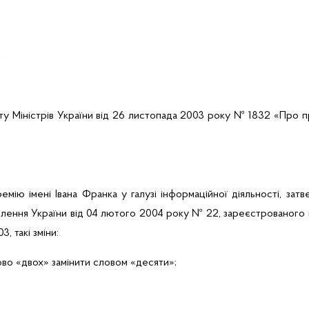
і
ту Міністрів України від 26 листопада 2003 року № 1832 «Про пре
ію імені Івана Франка у галузі інформаційної діяльності, за
влення України від 04 лютого 2004 року № 22, зареєстрованого в 
 такі зміни:
ово «двох» замінити словом «десяти»;