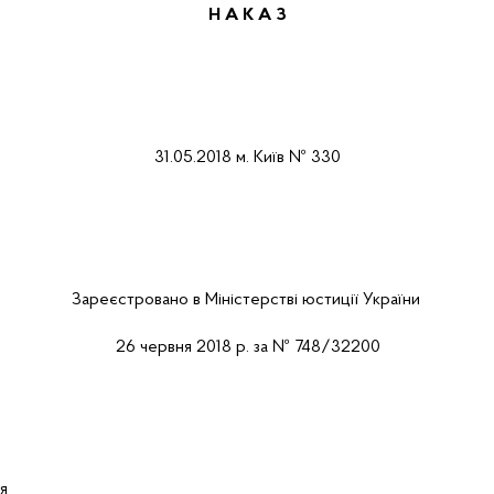
Н А К А
З
31
.
05
.201
8
м.
Київ
№
330
Зареєстровано в Міністерстві юстиції України
26 червня 2018 р. за № 748/32200
я