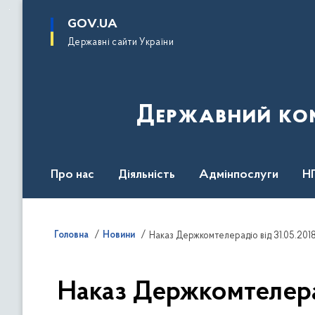
до
основного
GOV.UA
вмісту
Державні сайти України
Державний комі
Про нас
Діяльність
Адмінпослуги
Н
Головна
Новини
Наказ Держкомтелера