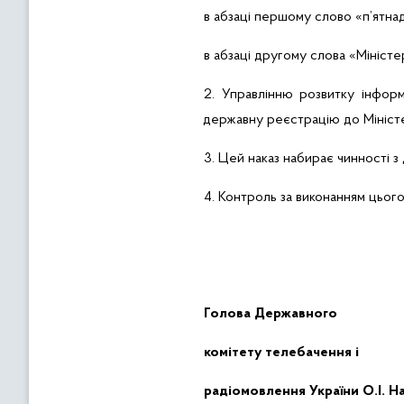
в абзаці першому слово «п’ятнад
в абзаці другому слова «Міністе
2. Управлінню розвитку інфор
державну реєстрацію до Міністе
3. Цей наказ набирає чинності з
4. Контроль за виконанням цьог
Голова Державного
комітету телебачення і
радіомовлення України
О.І. 