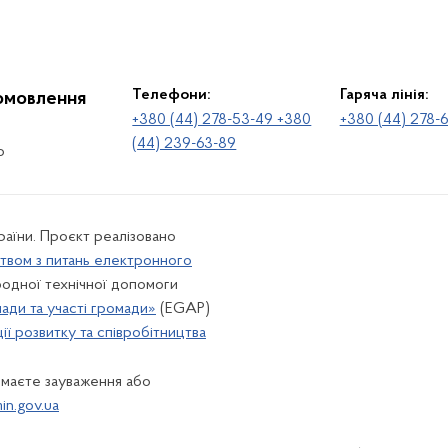
Телефони:
Гаряча лінія:
іомовлення
+380 (44) 278-53-49 +380
+380 (44) 278-
(44) 239-63-89
о
раїни. Проєкт реалізовано
твом з питань електронного
одної технічної допомоги
лади та участі громади»
(EGAP)
ї розвитку та співробітництва
 маєте зауваження або
n.gov.ua