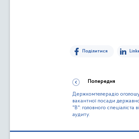
Поділитися
Link
Попередня
Держкомтелерадіо оголошу
вакантної посади державно
"В": головного спеціаліста 
аудиту.