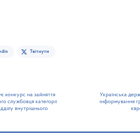
edin
Твітнути
є конкурс на зайняття
Українська держа
го службовця категорії
інформування г
відділу внутрішнього
євр