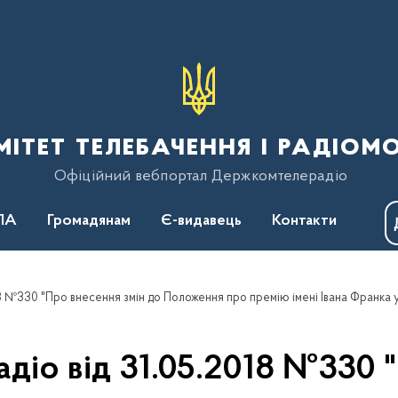
тет телебачення і радіом
Офіційний вебпортал Держкомтелерадіо
ПА
Громадянам
Є-видавець
Контакти
діо від 31.05.2018 №330 "