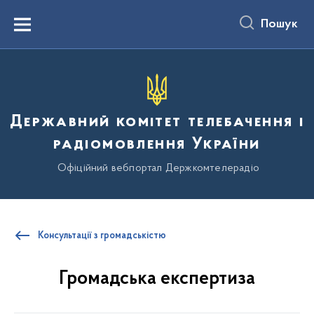
до
основного
Пошук
вмісту
Menu
Державний комітет телебачення і
радіомовлення України
Офіційний вебпортал Держкомтелерадіо
Консультації з громадськістю
Громадська експертиза