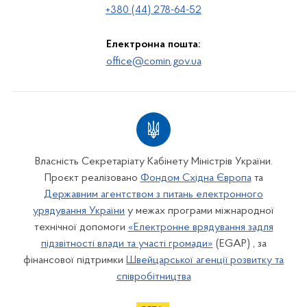
+380 (44) 278-64-52
Електронна пошта:
office@comin.gov.ua
Власність Секретаріату Кабінету Міністрів України.
Проєкт реалізовано
Фондом Східна Європа
та
Державним агентством з питань електронного
урядування України
у межах програми міжнародної
технічної допомоги
«Електронне врядування задля
підзвітності влади та участі громади»
(EGAP) , за
фінансової підтримки
Швейцарської агенції розвитку та
співробітництва