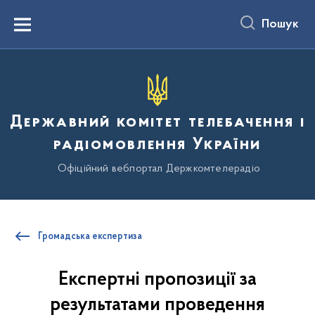
до
основного
Пошук
вмісту
Menu
Державний комітет телебачення і
радіомовлення України
Офіційний вебпортал Держкомтелерадіо
Громадська експертиза
Експертні пропозиції за
результатами проведення