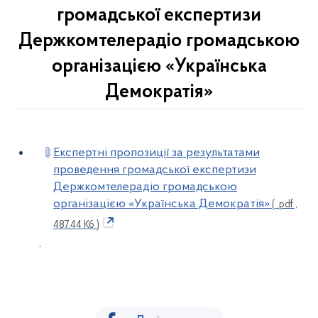
громадської експертизи
Держкомтелерадіо громадською
організацією «Українська
Демократія»
Експертні пропозиції за результатами
проведення громадської експертизи
Держкомтелерадіо громадською
організацією «Українська Демократія»
( .pdf ,
487.44 Кб )
.