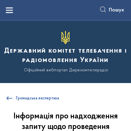
до
основного
Пошук
вмісту
Menu
Державний комітет телебачення і
радіомовлення України
Офіційний вебпортал Держкомтелерадіо
Громадська експертиза
Інформація про надходження
запиту щодо проведення