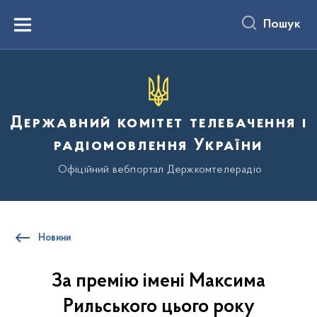
до
основного
Пошук
вмісту
Menu
Державний комітет телебачення і
радіомовлення України
Офіційний вебпортал Держкомтелерадіо
Новини
За премію імені Максима
Рильського цього року