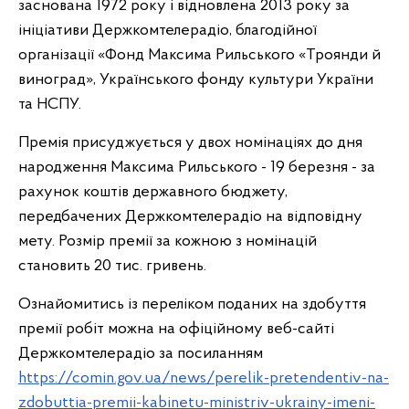
заснована 1972 року і відновлена 2013 року за
ініціативи Держкомтелерадіо, благодійної
організації «Фонд Максима Рильського «Троянди й
виноград», Українського фонду культури України
та НСПУ.
Премія присуджується у двох номінаціях до дня
народження Максима Рильського - 19 березня - за
рахунок коштів державного бюджету,
передбачених Держкомтелерадіо на відповідну
мету. Розмір премії за кожною з номінацій
становить 20 тис. гривень.
Ознайомитись із переліком поданих на здобуття
премії робіт можна на офіційному веб-сайті
Держкомтелерадіо за посиланням
https://comin.gov.ua/news/perelik-pretendentiv-na-
zdobuttia-premii-kabinetu-ministriv-ukrainy-imeni-