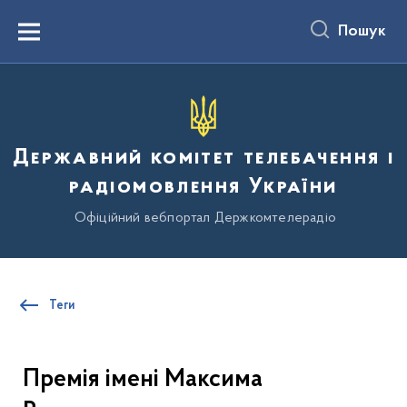
до
основного
Пошук
вмісту
Menu
Державний комітет телебачення і
радіомовлення України
Офіційний вебпортал Держкомтелерадіо
Теги
Премія імені Максима