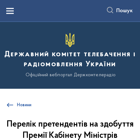
до
основного
Пошук
вмісту
Menu
Державний комітет телебачення і
радіомовлення України
Офіційний вебпортал Держкомтелерадіо
Новини
Перелік претендентів на здобуття
Премії Кабінету Міністрів