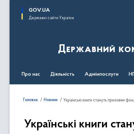
до
основного
GOV.UA
вмісту
Державні сайти України
Державний комі
Про нас
Діяльність
Адмінпослуги
Н
Головна
Новини
Українські книги стануть призовим фон
Українські книги ста