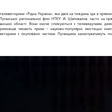
телевікторини
«Рідна Україна», яка двічі на тиждень іде в прямо
Луганської регіональної філії НТКУ А.
Шаповалов
, часто на пр
анської області. Вони охоче спілкуються з
телеведучими
, дем
ереможців чекають призи – науково-популярні, мистецькі книг
вікторини з окупованої частини Луганщини заохочуватимуть по