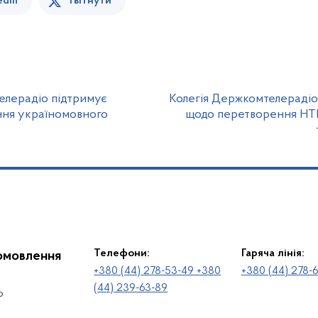
edin
Твітнути
елерадіо підтримує
Колегія Держкомтелерадіо
ння україномовного
щодо перетворення НТК
Телефони:
Гаряча лінія:
іомовлення
+380 (44) 278-53-49 +380
+380 (44) 278-
(44) 239-63-89
о