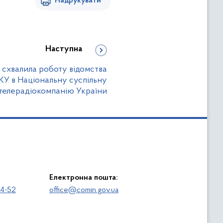
Надрукувати
Наступна
 схвалила роботу відомства
У в Національну суспільну
телерадіокомпанію України
Електронна пошта:
64-52
office@comin.gov.ua