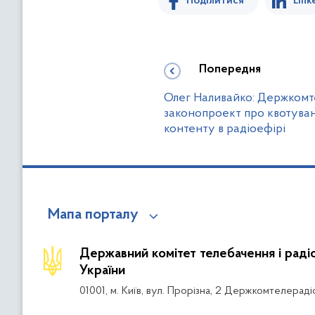
Поділитися
Link
Попередня
Олег Наливайко: Держкомт
законопроект про квотува
контенту в радіоефірі
Мапа порталу
Державний комітет телебачення і рад
України
01001, м. Київ, вул. Прорізна, 2 Держкомтелераді