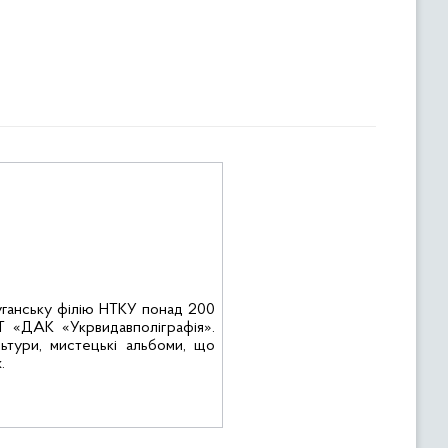
ганську філію НТКУ понад 200
АТ «ДАК «
Укрвидавполіграфія
».
льтури, мистецькі альбоми, що
.