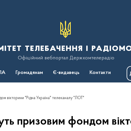
тет телебачення і радіом
Офіційний вебпортал Держкомтелерадіо
ПА
Громадянам
Є-видавець
Контакти
дом вікторини "Рідна Україна" телеканалу "ЛОТ"
нуть призовим фондом вікт