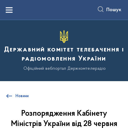
до
основного
Пошук
вмісту
Menu
Державний комітет телебачення і
радіомовлення України
Офіційний вебпортал Держкомтелерадіо
Новини
Розпорядження Кабінету
Міністрів України від 28 червня