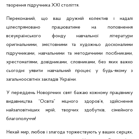
творення підручника
XXI
століття.
Переконаний, що ваш дружній колектив і надалі
цілеспрямовано працюватиме на поповнення
всеукраїнського фонду навчальної літератури
оригінальними, змістовними та художньо досконалими
підручниками, навчальними та методичними посібниками,
хрестоматіями, довідниками, словниками, без яких важко
сьогодні уявити навчальний процес у будь-якому з
загальноосвітніх закладів України.
У переддень Новорічних свят бажаю кожному працівнику
видавництва “Освіта” міцного здоров’я, здійснення
найзаповітніших мрій, творчих здобутків, сімейного
благополуччя!
Нехай мир, любов і злагода торжествують у ваших серцях,