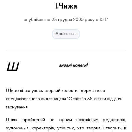
І.Чижа
опубліковано 23 грудня 2005 року о 15:14
Архів новин
Ш
ановні колеги!
Щиро вітаю увесь творчий колектив державного
спеціалізованого видавництва “Освіта” з 85-літтям від дня
заснування.
Шлях, пройдений не одним поколінням редакторів,
художників, коректорів,
усіх тих, хто творив і творить її