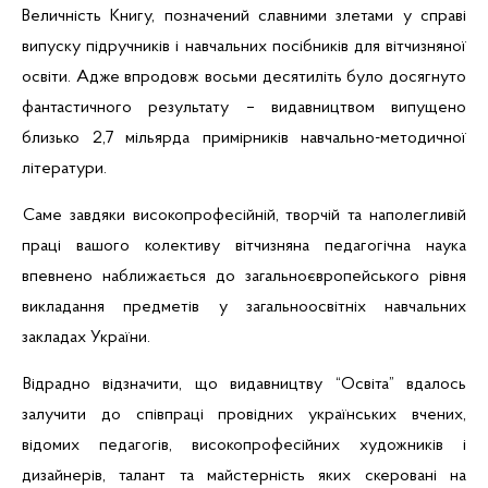
Величність Книгу, позначений славними злетами у справі
випуску підручників і навчальних посібників для вітчизняної
освіти. Адже впродовж восьми десятиліть було досягнуто
фантастичного результату – видавництвом випущено
близько 2,7 мільярда примірників навчально-методичної
літератури.
Саме завдяки високопрофесійній, творчій та наполегливій
праці вашого колективу вітчизняна педагогічна наука
впевнено наближається до загальноєвропейського рівня
викладання предметів у загальноосвітніх навчальних
закладах України.
Відрадно відзначити, що видавництву “Освіта” вдалось
залучити до співпраці провідних українських вчених,
відомих педагогів, високопрофесійних художників і
дизайнерів, талант та майстерність яких скеровані на