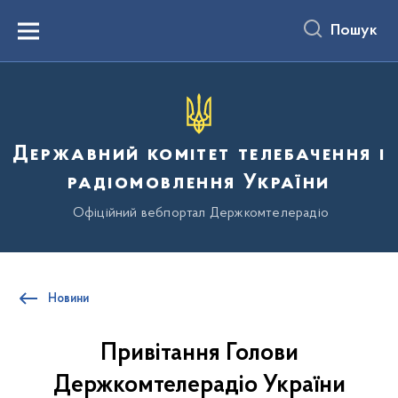
до
основного
Пошук
вмісту
Menu
Державний комітет телебачення і
радіомовлення України
Офіційний вебпортал Держкомтелерадіо
Новини
Привітання Голови
Держкомтелерадіо України