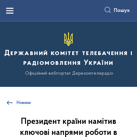
до
основного
Пошук
вмісту
Menu
Державний комітет телебачення і
радіомовлення України
Офіційний вебпортал Держкомтелерадіо
Новини
Президент країни намітив
ключові напрями роботи в