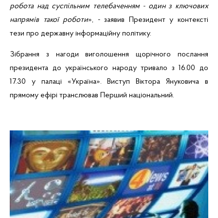
робота над
суспільним
телебаченням
- один
з
ключових
напрямів
такої
роботи
», - заявив Президент у
контексті
тези
про
державну
інформаційну
політику
.
Зібрання
з
нагоди
виголошення
щорічного
послання
президента до
українського
народу
тривало
з
16.00 до
17.30
у
палаці
«
Україна
».
Виступ
Віктора
Януковича
в
прямому
ефі
р
і
транслював
Перший
національний
.