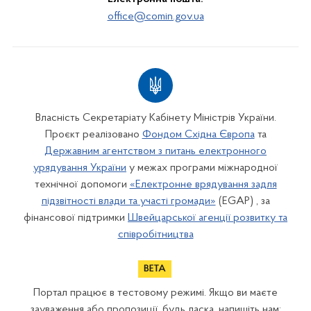
office@comin.gov.ua
Власність Секретаріату Кабінету Міністрів України.
Проєкт реалізовано
Фондом Східна Європа
та
Державним агентством з питань електронного
урядування України
у межах програми міжнародної
технічної допомоги
«Електронне врядування задля
підзвітності влади та участі громади»
(EGAP) , за
фінансової підтримки
Швейцарської агенції розвитку та
співробітництва
Портал працює в тестовому режимі. Якщо ви маєте
зауваження або пропозиції, будь ласка, напишіть нам: