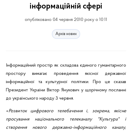
інформаційній сфері
опубліковано 04 червня 2010 року о 10:11
Архів новин
Інформаційний
прості
р
як
складова
єдиного
гуманітарного
простору
вимагає
проведення
якісної
державної
інформаційної
та
культурної
політики
. Про
це
сказав
Президент
України
В
іктор
Янукович
у
щорічному
посланні
до
українського
народу 3
червня
.
«
Розвиток
цифрового
телебачення
і
,
зокрема
,
якісне
просування
національного
телеканалу "Культура"
і
створення
нового
державн
о-
інформаційного
каналу,