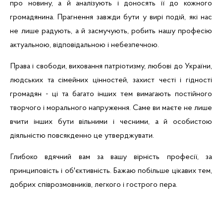
про новину, а й аналізують і доносять її до кожного
громадянина. Прагнення завжди бути у вирі подій, які нас
не лише радують, а й засмучують, робить нашу професію
актуальною, відповідальною і небезпечною.
Права і свободи, виховання патріотизму, любові до України,
людських та сімейних цінностей, захист честі і гідності
громадян - ці та багато інших тем вимагають постійного
творчого і морального напруження. Саме ви маєте не лише
вчити інших бути вільними і чесними, а й особистою
діяльністю повсякденно це утверджувати.
Глибоко вдячний вам за вашу вірність професії, за
принциповість і об'єктивність.
Бажаю побільше цікавих тем,
добрих співрозмовників, легкого і гострого пера.