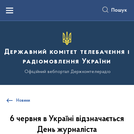
до
основного
Пошук
вмісту
Menu
Державний комітет телебачення і
радіомовлення України
Офіційний вебпортал Держкомтелерадіо
Новини
6 червня в Україні відзначається
День журналіста