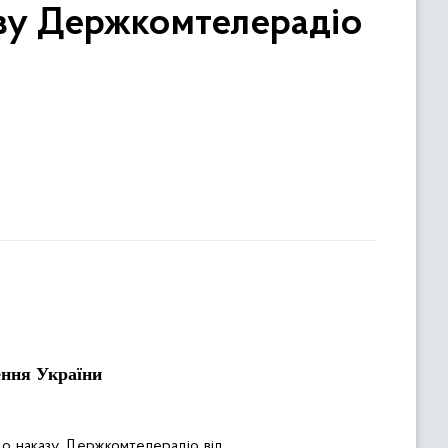
азу Держкомтелерадіо
ення України
до наказу Держкомтелерадіо від