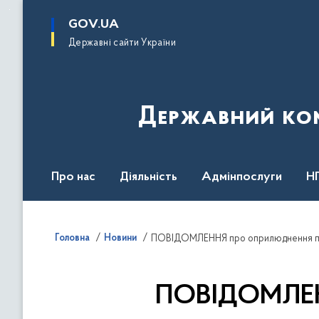
до
основного
GOV.UA
вмісту
Державні сайти України
Державний комі
Про нас
Діяльність
Адмінпослуги
Н
Головна
Новини
ПОВІДОМЛЕНН