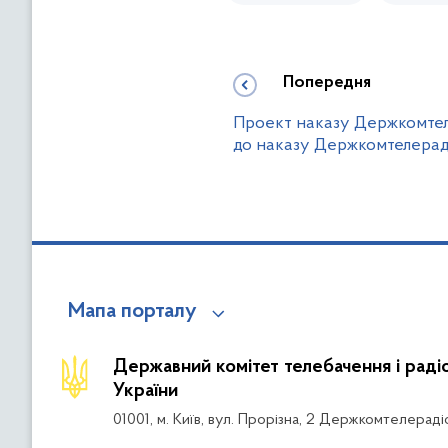
Попередня
Проект наказу Держкомтел
до наказу Держкомтелерадіо
Мапа порталу
Державний комітет телебачення і рад
України
01001, м. Київ, вул. Прорізна, 2 Держкомтелераді