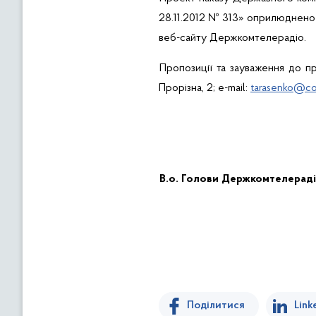
28.11.2012 № 313
»
оприлюднено 0
веб-сайту Держкомтелерадіо.
Пропозиції та зауваження до 
Прорізна, 2; e-
m
ail
:
tarasenko
@com
В.о
. Голови Держкомтелерад
Поділитися
Link