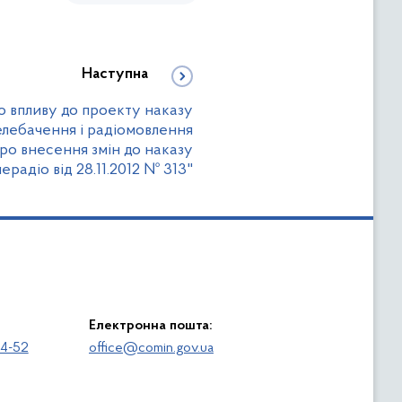
Наступна
о впливу до проекту наказу
елебачення і радіомовлення
ро внесення змін до наказу
радіо від 28.11.2012 № 313"
Електронна пошта:
64-52
office@comin.gov.ua