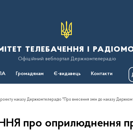
тет телебачення і радіом
Офіційний вебпортал Держкомтелерадіо
ПА
Громадянам
Є-видавець
Контакти
Я про оприлюднення пр