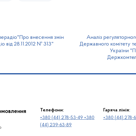
ерадіо"Про внесення змін
Аналіз регуляторног
 від 28.11.2012 № 313"
Державного комітету т
України "П
Держкомтеле
Телефони:
Гаряча лінія:
іомовлення
+380 (44) 278-53-49 +380
+380 (44) 278-
(44) 239-63-89
о