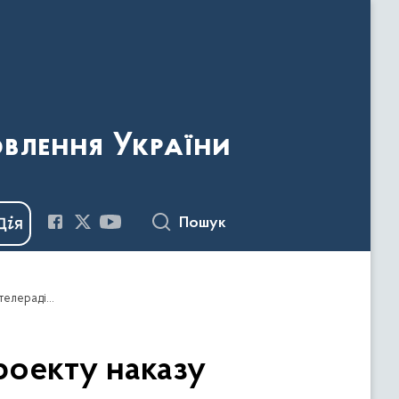
овлення України
Пошук
ПОВІДОМЛЕННЯ про оприлюднення проекту наказу Держкомтелерадіо "Про внесення змін до наказу Держкомтелерадіо від 28.11.2012 № 313"
оекту наказу