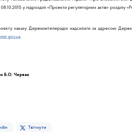
8.10.2015 у підрозділі
«Проекти регуляторних актів»
розділу
«Р
проекту наказу Держкомтелерадіо надсилати за адресою Держ
in.gov.ua
.
іо
Б.О. Червак
edin
Твітнути