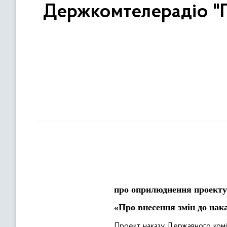
Держкомтелерадіо "П
про оприлюднення проекту 
«Про внесення змін до нак
Проект наказу
Державного коміт