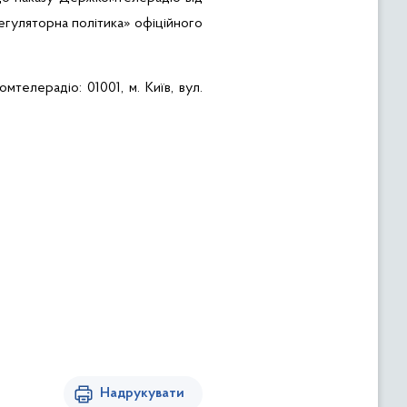
егуляторна політика»
офіційного
комтелерадіо:
01001, м
. Київ, вул.
Надрукувати