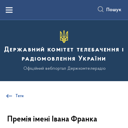
до
основного
Пошук
вмісту
Menu
Державний комітет телебачення і
радіомовлення України
Офіційний вебпортал Держкомтелерадіо
Теги
Премія імені Івана Франка