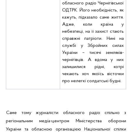
обласного радіо Чернігівської
ОДТРК. Його необхідність, як
кажуть, підказало саме життя.
Адже, коли країна у
небезпеці, на її захист стають
справжні патріоти. Нині на
службі у Збройних силах
України – тисячі земляків-
чернігівців. А вдома у них
залишилися рідні, котрі
чекають хоч якоїсь вісточки
про нелегкі солдатські будні.
Саме тому журналісти обласного радіо спільно з
регіональним медіа-центром Міністерства оборони
України та обласною організацією Національної спілки