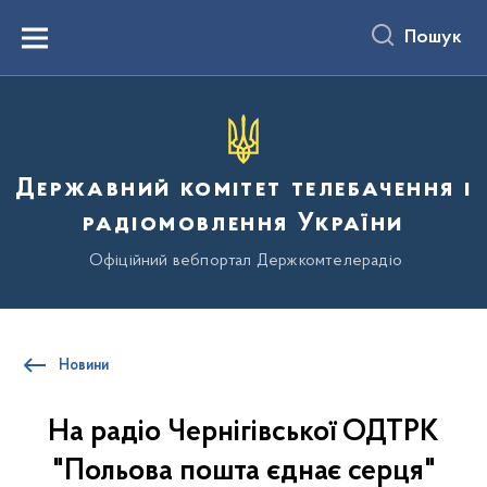
до
основного
Пошук
вмісту
Menu
Державний комітет телебачення і
радіомовлення України
Офіційний вебпортал Держкомтелерадіо
Новини
На радіо Чернігівської ОДТРК
"Польова пошта єднає серця"