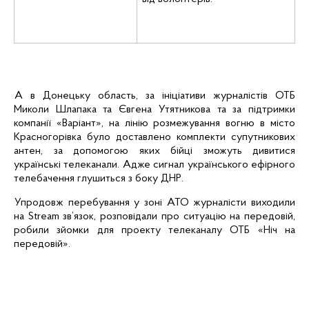
А в Донецьку область, за ініціативи журналістів ОТБ
Миколи Шлапака та Євгена
Утятникова
та за підтримки
компанії «Варіант», на лінію розмежування вогню в місто
Красногорівка
було доставлено комплекти супутникових
антен, за допомогою яких бійці зможуть дивитися
українські телеканали. Адже сигнал українського ефірного
телебачення глушиться з боку ДНР.
Упродовж перебування у зоні АТО
журналісти виходили
на
Stream
зв
’
язок
, розповідали про ситуацію на передовій,
робили
зйомки
для проекту
телеканалу ОТБ «Ніч на
передовій».