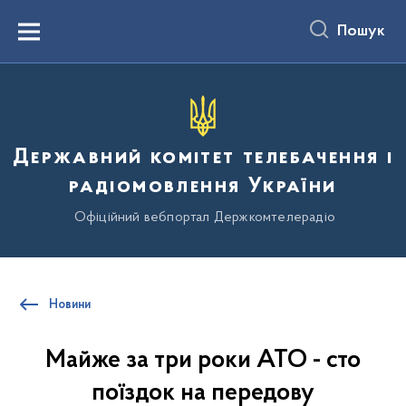
до
основного
Пошук
вмісту
Menu
Державний комітет телебачення і
радіомовлення України
Офіційний вебпортал Держкомтелерадіо
Новини
Майже за три роки АТО - сто
поїздок на передову