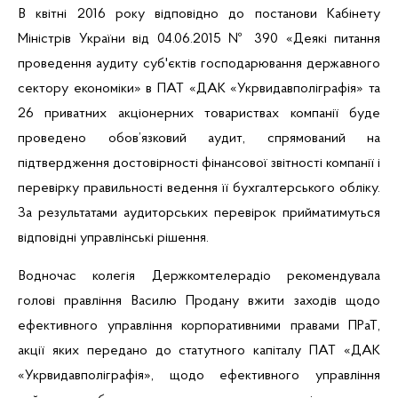
В квітні 2016 року відповідно до постанови Кабінету
Міністрів України від 04.06.2015 № 390 «Деякі питання
проведення аудиту суб'єктів господарювання державного
сектору економіки» в ПАТ «ДАК «
Укрвидавполіграфія
» та
26 приватних акціонерних товариствах компанії буде
проведено обов’язковий аудит, спрямований на
підтвердження достовірності фінансової звітності компанії і
перевірку правильності ведення її бухгалтерського обліку.
За результатами аудиторських перевірок
прийматимуться
відповідні управлінські рішення.
Водночас колегія Держкомтелерадіо рекомендувала
голові правління Василю Продану вжити заходів щодо
ефективного управління корпоративними правами
ПРаТ
,
акції яких передано до статутного капіталу ПАТ «ДАК
«
Укрвидавполіграфія
», щодо ефективного управління