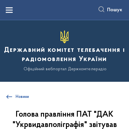
до
основного
Пошук
вмісту
Menu
Державний комітет телебачення і
радіомовлення України
Офіційний вебпортал Держкомтелерадіо
Новини
Голова правління ПАТ "ДАК
"Укрвидавполіграфія" звітував