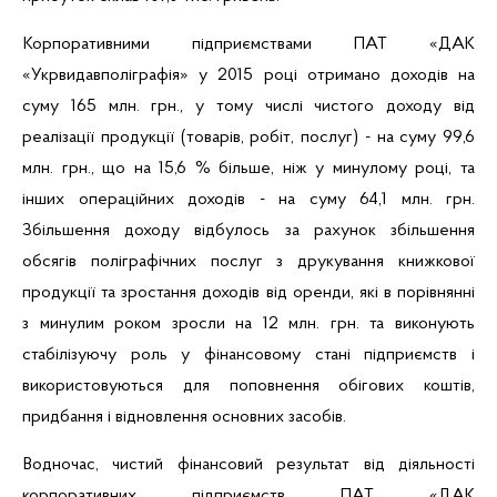
Корпоративними підприємствами
ПАТ
«ДАК
«
Укрвидавполіграфія
»
у 2015 році отримано доходів на
суму 165 млн. грн., у тому числі чистого доходу від
реалізації продукції (товарів, робіт, послуг) - на суму 99,6
млн. грн., що на 15,6 % більше, ніж у минулому році, та
інших операційних доходів - на суму 64,1 млн. грн.
Збільшення доходу відбулось за рахунок збільшення
обсягів поліграфічних послуг з друкування книжкової
продукції та зростання доходів від оренди, які в порівнянні
з минулим роком зросли на 12 млн. грн. та виконують
стабілізуючу роль у фінансовому стані підприємств і
використовуються для поповнення обігових коштів,
придбання і відновлення основних засобів.
Водночас, чистий фінансовий результат від діяльності
корпоративних підприємств ПАТ «ДАК