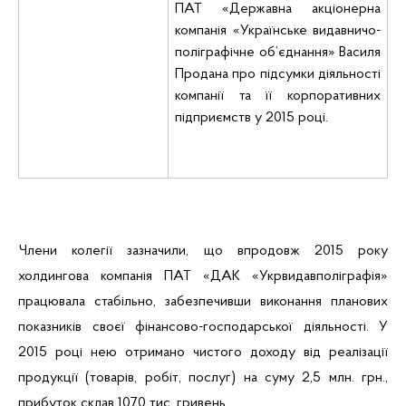
ПАТ «Державна акціонерна
компанія «Українське
видавничо
-
поліграфічне об’єднання» Василя
Продана про підсумки діяльності
компанії та її корпоративних
підприємств у 2015 році.
Члени колегії зазначили, що впродовж 2015 року
холдингова компанія ПАТ «ДАК «
Укрвидавполіграфія
»
працювала стабільно, забезпечивши виконання планових
показників своєї фінансово-господарської діяльності. У
2015 році нею отримано чистого доходу від реалізації
продукції (товарів, робіт, послуг) на суму 2,5 млн. грн.,
прибуток склав 107,0 тис. гривень.