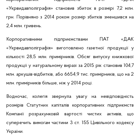
«
Укрвидавполіграфія
» становив збиток в розмірі 7,2 млн.
грн. Порівняно з 2014 роком розмір збитків зменшився на
2,4 млн. гривень.
Корпоративними підприємствами ПАТ «ДАК
«
Укрвидавполіграфія
» виготовлено газетної продукції у
кількості 28,5 млн. примірників. Обсяг випуску книжкової
продукції у натуральному виразі за 2015 рік становив 104,7
млн. аркушів-відбитків, або 6654,9 тис. примірників, що на 2
млн. примірників більше, ніж у 2014 році.
Водночас, колегія звернула увагу на невідповідність
розмірів Статутних капіталів корпоративних підприємств
Компанії розрахунковій вартості чистих активів, що
суперечить вимогам частини 3 ст. 155 Цивільного кодексу
України.