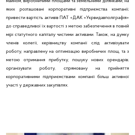
майном, виробничими площами та земельними ділянками, на
яких розташовані корпоративні підприємства компанії;
привести вартість активів ПАТ «ДАК «
Укрвидавполіграфія
»
до справедливої їх вартості з метою забезпечення в повній
мірі статутного капіталу чистими активами. Також, на думку
членів колегії, керівництву компанії слід активізувати
роботу, направлену на оптимізацію виробничих площ, та з
метою отримання прибутку, пошуку нових орендарів;
організувати роботу, спрямовану на прийняття
корпоративними підприємствами компанії більш активної
участі у державних
закупівлях
.