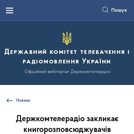
до
основного
Пошук
вмісту
Menu
Державний комітет телебачення і
радіомовлення України
Офіційний вебпортал Держкомтелерадіо
Новини
Держкомтелерадіо закликає
книгорозповсюджувачів