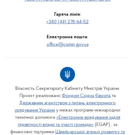
Гаряча лінія:
+380 (44) 278-64-52
Електронна пошта:
office@comin.gov.ua
Власність Секретаріату Кабінету Міністрів України.
Проєкт реалізовано
Фондом Східна Європа
та
Державним агентством з питань електронного
урядування України
у межах програми міжнародної
технічної допомоги
«Електронне врядування задля
підзвітності влади та участі громади»
(EGAP) , за
фінансової підтримки
Швейцарської агенції розвитку та