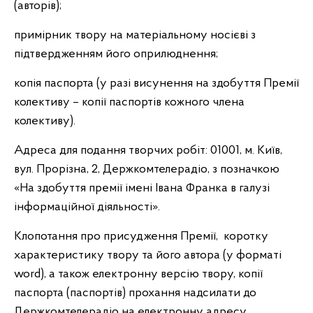
(авторів);
примірник твору на матеріальному носієві з
підтвердженням його оприлюднення;
копія паспорта (у разі висунення на здобуття Премії
колективу – копії паспортів кожного члена
колективу).
Адреса для подання творчих робіт: 01001, м. Київ,
вул. Прорізна, 2, Держкомтелерадіо, з позначкою
«На здобуття премії імені Івана Франка в галузі
інформаційної діяльності».
Клопотання про присудження Премії, коротку
характеристику твору та його автора (у форматі
word), а також електронну версію твору, копії
паспорта (паспортів) прохання надсилати до
Держкомтелерадіо на електронну адресу