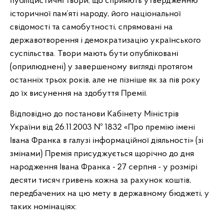
публіцистичні твори, що сприяють утвердженню
історичної пам’яті народу, його національної
свідомості та самобутності, спрямовані на
державотворення і демократизацію українського
суспільства. Твори мають бути опубліковані
(оприлюднені) у завершеному вигляді протягом
останніх трьох років, але не пізніше як за пів року
до їх висунення на здобуття Премії.
Відповідно до постанови Кабінету Міністрів
України від 26.11.2003 № 1832 «Про премію імені
Івана Франка в галузі інформаційної діяльності» (зі
змінами) Премія присуджується щорічно до дня
народження Івана Франка - 27 серпня - у розмірі
десяти тисяч гривень кожна за рахунок коштів,
передбачених на цю мету в державному бюджеті, у
таких номінаціях: