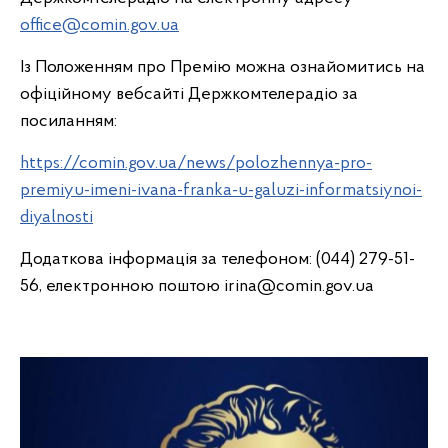
office@comin.gov.ua
Із Положенням про Премію можна ознайомитись на
офіційному вебсайті Держкомтелерадіо за
посиланням:
https://comin.gov.ua/news/polozhennya-pro-
premiyu-imeni-ivana-franka-u-galuzi-informatsiynoi-
diyalnosti
Додаткова інформація за телефоном: (044) 279-51-
56, електронною поштою irina@comin.gov.ua