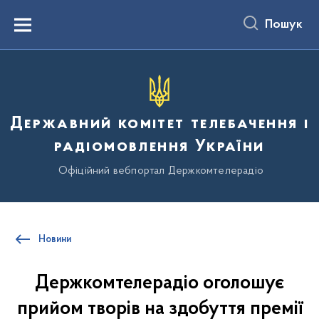
до
основного
Пошук
вмісту
Menu
Державний комітет телебачення і
радіомовлення України
Офіційний вебпортал Держкомтелерадіо
Новини
Держкомтелерадіо оголошує
прийом творів на здобуття премії