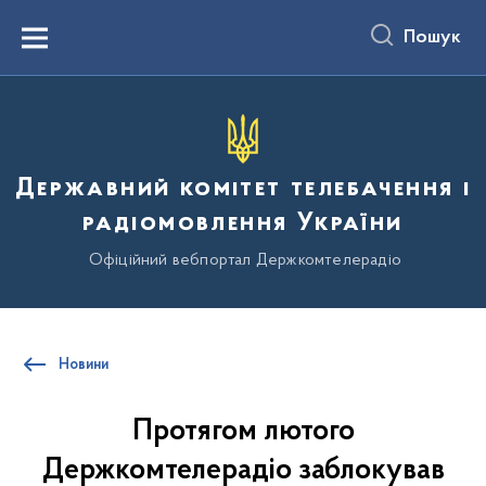
до
основного
Пошук
вмісту
Menu
Державний комітет телебачення і
радіомовлення України
Офіційний вебпортал Держкомтелерадіо
Новини
Протягом лютого
Держкомтелерадіо заблокував