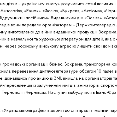
ьким дітям – українську книгу» долучилися сотні великих і
 «Антологія», «Ранок», «Фоліо», «Букрек», «Аксіома», «Чорн
Підручники і посібники», Видавничий дім «Освіта», «Астон
 складів вони передали організаторам – Держкомтелераді
ину виготовленої до війни видавничої продукції. Зокрема,
иків навчальної та художньої літератури для дітей, яка о
ні через російську військову агресію лишити свої домівки
 громадські організації, бізнес. Зокрема, транспортна к
нила перевезення дитячої літератури обсягом 10 палет в 
, дізнавшись про акцію із ЗМІ, вийшла на організаторів 
ей-переселенців із залученням митців, аніматорів, спортс
 у Тернополі і Чернівцях. Наступні відбудуться в Івано-Фра
Укрвидавполіграфія» відкриті до співпраці з іншими пар