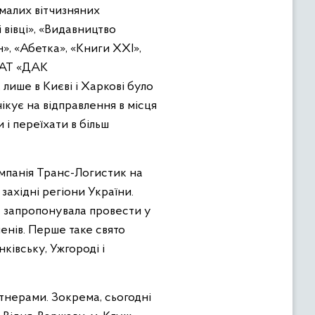
 малих вітчизняних
і вівці», «Видавництво
», «Абетка», «Книги XXI»,
о АТ «ДАК
 лише в Києві і Харкові було
чікує на відправлення в місця
 і переїхати в більш
омпанія Транс-Логистик на
західні регіони України.
та запропонувала провести у
менів. Перше таке свято
нківську, Ужгороді і
тнерами. Зокрема, сьогодні