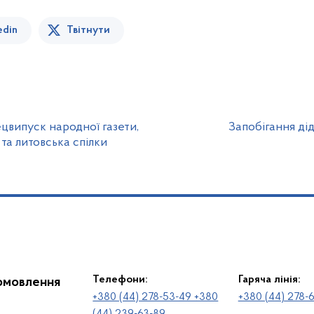
edin
Твітнути
ецвипуск народної газети,
Запобігання дід
 та литовська спілки
Телефони:
Гаряча лінія:
іомовлення
+380 (44) 278-53-49 +380
+380 (44) 278-
(44) 239-63-89