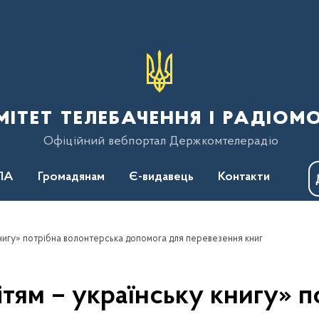
тет телебачення і радіом
Офіційний вебпортал Держкомтелерадіо
ПА
Громадянам
Є-видавець
Контакти
 книгу» потрібна волонтерська допомога для перевезення книг
ітям – українську книгу» 