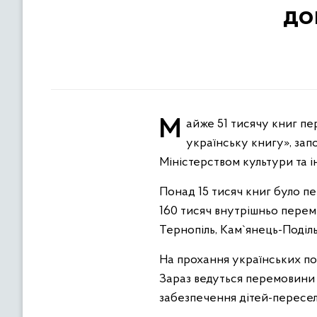
до
Майже 51 тисячу книг передано дітям-переселенцям у межах благодійної акції «Українським дітям –
українську книгу», зап
Міністерством культури та і
Понад 15 тисяч книг було пе
160 тисяч внутрішньо перемі
Тернопіль, Кам`янець-Подільс
На прохання українських пос
Зараз ведуться перемовини щ
забезпечення дітей-пересе