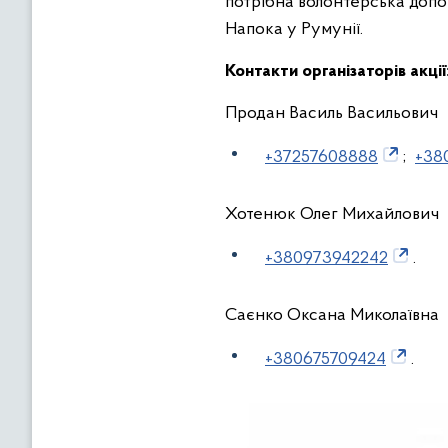
потрібна волонтерська допом
Напока у Румунії.
Контакти організаторів акції
Продан Василь Васильович
+37257608888
;
+38
Хотенюк Олег Михайлович
+380973942242
.
Саєнко Оксана Миколаївна
+380675709424
.