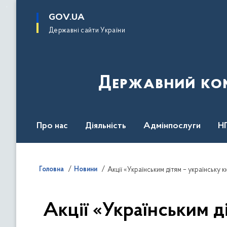
до
основного
GOV.UA
вмісту
Державні сайти України
Державний комі
Про нас
Діяльність
Адмінпослуги
Н
Головна
Новини
Акції «Українським дітям – українську
Акції «Українським д