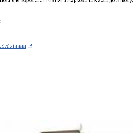
ога для перевезення книг з Харкова та Києва до Львову, 
:
0676218888
.