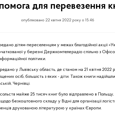
помога для перевезення к
опубліковано 22 квітня 2022 року о 15:46
очаткованої у березні Держкомтелерадіо спільно з Офіс
нформаційної політики.
редано у Львівську область, де станом на 21 квітня 202
щених осіб, більшість з яких - діти. Також книги надійшл
ькій, Чернівці.
ольств майже 25 тисяч книг було відправлено в Польщу, п
одо безкоштовного складу у Відні для організації логіс
ленців друкованою літературою у країнах Європи.