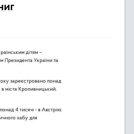
ниг
ом Президента України та
2 року зареєстровано понад
и в міста Кропивницький,
онад 4 тисячі - в Австрію.
тичного хабу для