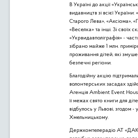
В Україні до акції «Українс
видавництв зі всієї України:
Старого Лева», «Аксіома», «
«Веселка» та інші. Зі своїх
«Укрвидавполіграфія» - част
зібрано майже 1 млн. примірн
проживання дітей, які змуше
безпечні регіони.
Благодійну акцію підтримали
волонтерських засадах здійс
Агенція Ambient Event House
її межах свято книги для діт
відбулось у Львові, згодом -
Хмельницькому.
Держкомтелерадіо АТ «ДАК «