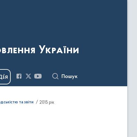
овлення України
Пошук
адськістю та звіти
2015 рік