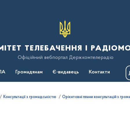
тет телебачення і радіом
Офіційний вебпортал Держкомтелерадіо
ПА
Громадянам
Є-видавець
Контакти
Консультації з громадськістю
Орієнтовні плани консультацій з гром