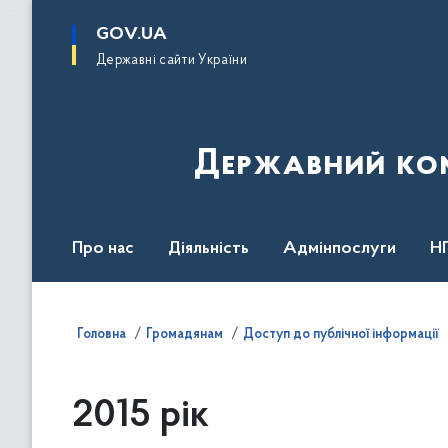
до
основного
GOV.UA
вмісту
Державні сайти України
Державний комі
Про нас
Діяльність
Адмінпослуги
Н
Головна
Громадянам
Доступ до публічної інформації
2015 рік