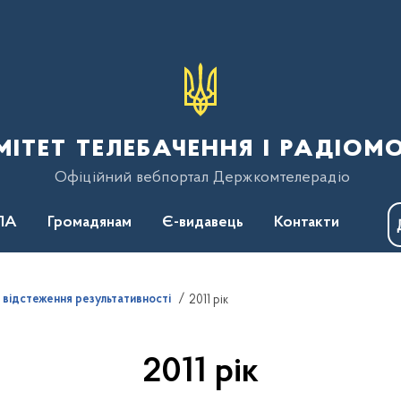
тет телебачення і радіом
Офіційний вебпортал Держкомтелерадіо
ПА
Громадянам
Є-видавець
Контакти
о відстеження результативності
2011 рік
2011 рік