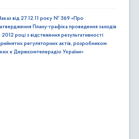
Наказ від 27.12.11 року № 369 «Про
затвердження Плану-графіка проведення заходів
у 2012 році з відстеження результативності
прийнятих регуляторних актів, розробником
яких є Держкомтелерадіо України»