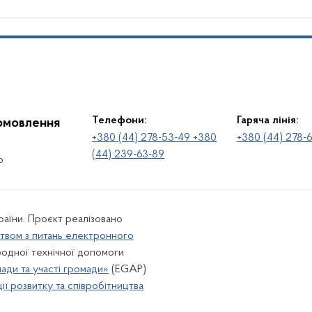
Телефони:
Гаряча лінія:
іомовлення
+380 (44) 278-53-49 +380
+380 (44) 278-
(44) 239-63-89
о
раїни. Проєкт реалізовано
твом з питань електронного
одної технічної допомоги
лади та участі громади»
(EGAP)
ї розвитку та співробітництва