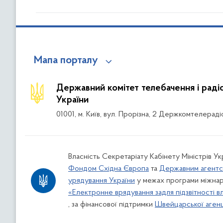
Мапа порталу
Державний комітет телебачення і рад
України
01001, м. Київ, вул. Прорізна, 2 Держкомтелераді
Власність Секретаріату Кабінету Міністрів Ук
Фондом Східна Європа
та
Державним агентс
урядування України
у межах програми міжнар
«Електронне врядування задля підзвітності в
, за фінансової підтримки
Швейцарської агенці