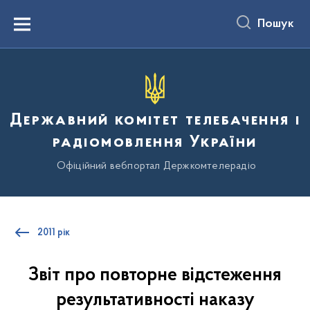
до
основного
Пошук
вмісту
Menu
Державний комітет телебачення і
радіомовлення України
Офіційний вебпортал Держкомтелерадіо
2011 рік
Звіт про повторне відстеження
результативності наказу