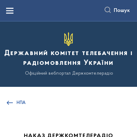
до
основного
Пошук
вмісту
Menu
Державний комітет телебачення і
радіомовлення України
Офіційний вебпортал Держкомтелерадіо
НПА
НАКАЗ ДЕРЖКОМТЕЛЕРАДІО