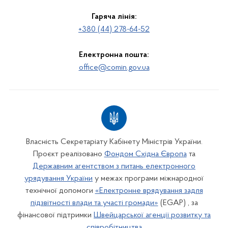
Гаряча лінія:
+380 (44) 278-64-52
Електронна пошта:
office@comin.gov.ua
Власність Секретаріату Кабінету Міністрів України.
Проєкт реалізовано
Фондом Східна Європа
та
Державним агентством з питань електронного
урядування України
у межах програми міжнародної
технічної допомоги
«Електронне врядування задля
підзвітності влади та участі громади»
(EGAP) , за
фінансової підтримки
Швейцарської агенції розвитку та
співробітництва