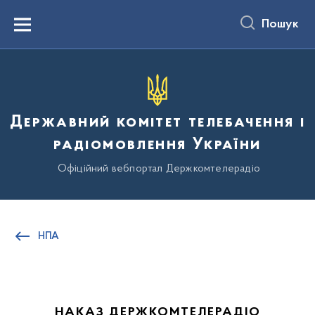
до
основного
Пошук
вмісту
Menu
Державний комітет телебачення і
радіомовлення України
Офіційний вебпортал Держкомтелерадіо
НПА
НАКАЗ ДЕРЖКОМТЕЛЕРАДІО